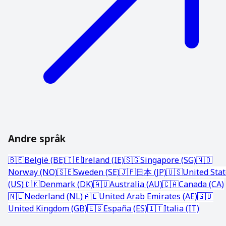
Andre språk
🇧🇪
België (BE)
🇮🇪
Ireland (IE)
🇸🇬
Singapore (SG)
🇳🇴
Norway (NO)
🇸🇪
Sweden (SE)
🇯🇵
日本 (JP)
🇺🇸
United Sta
(US)
🇩🇰
Denmark (DK)
🇦🇺
Australia (AU)
🇨🇦
Canada (CA)
🇳🇱
Nederland (NL)
🇦🇪
United Arab Emirates (AE)
🇬🇧
United Kingdom (GB)
🇪🇸
España (ES)
🇮🇹
Italia (IT)