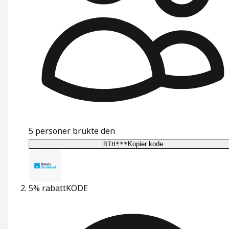
5
personer brukte den
RTH***
Kopier kode
5% rabatt
KODE