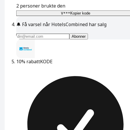
2
personer brukte den
V***
Kopier kode
🔔
Få varsel når HotelsCombined har salg
Abonner
10% rabatt
KODE