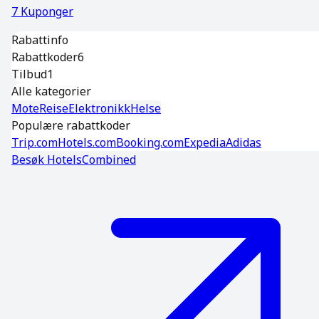
7
Kuponger
Rabattinfo
Rabattkoder
6
Tilbud
1
Alle kategorier
Mote
Reise
Elektronikk
Helse
Populære rabattkoder
Trip.com
Hotels.com
Booking.com
Expedia
Adidas
Besøk
HotelsCombined