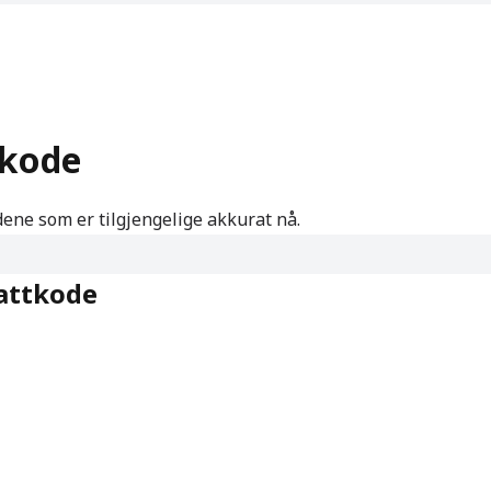
tkode
ene som er tilgjengelige akkurat nå.
battkode