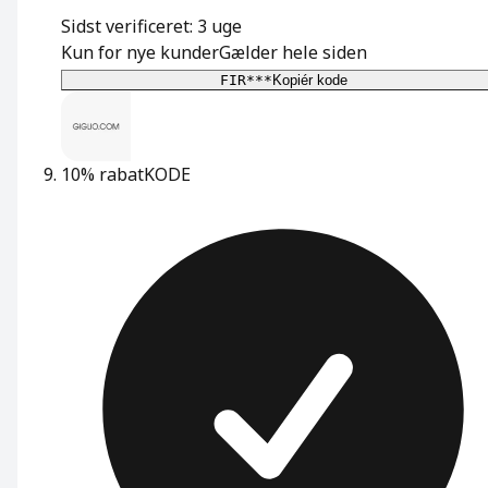
Sidst verificeret: 3 uge
Kun for nye kunder
Gælder hele siden
FIR***
Kopiér kode
10% rabat
KODE