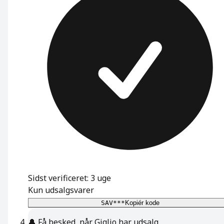
Sidst verificeret: 3 uge
Kun udsalgsvarer
SAV***
Kopiér kode
🔔
Få besked, når Giglio har udsalg