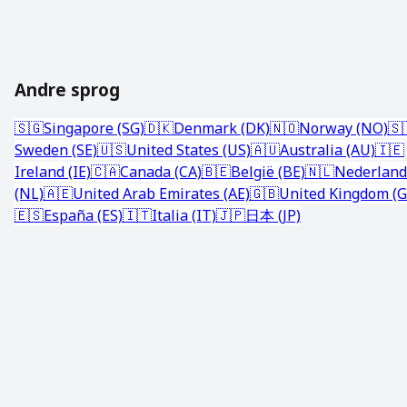
Andre sprog
🇸🇬
Singapore (SG)
🇩🇰
Denmark (DK)
🇳🇴
Norway (NO)
🇸
Sweden (SE)
🇺🇸
United States (US)
🇦🇺
Australia (AU)
🇮🇪
Ireland (IE)
🇨🇦
Canada (CA)
🇧🇪
België (BE)
🇳🇱
Nederland
(NL)
🇦🇪
United Arab Emirates (AE)
🇬🇧
United Kingdom (G
🇪🇸
España (ES)
🇮🇹
Italia (IT)
🇯🇵
日本 (JP)