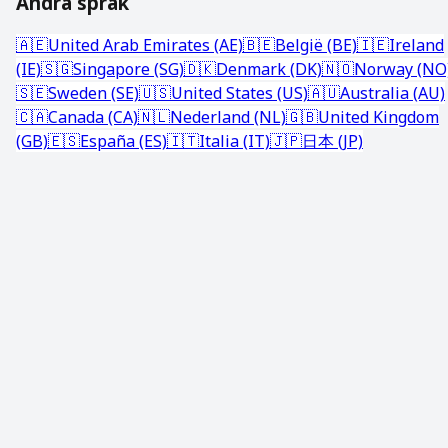
Andra språk
🇦🇪
United Arab Emirates (AE)
🇧🇪
België (BE)
🇮🇪
Ireland
(IE)
🇸🇬
Singapore (SG)
🇩🇰
Denmark (DK)
🇳🇴
Norway (NO
🇸🇪
Sweden (SE)
🇺🇸
United States (US)
🇦🇺
Australia (AU)
🇨🇦
Canada (CA)
🇳🇱
Nederland (NL)
🇬🇧
United Kingdom
(GB)
🇪🇸
España (ES)
🇮🇹
Italia (IT)
🇯🇵
日本 (JP)