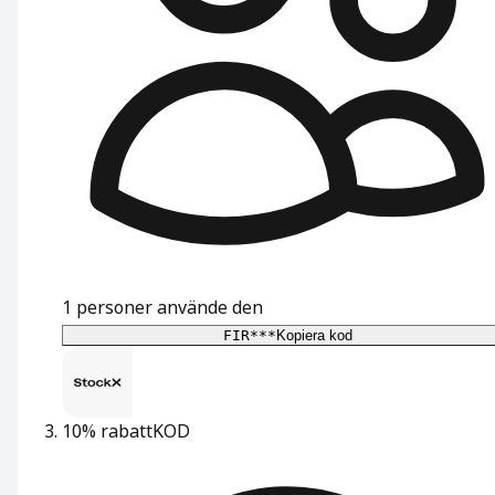
1
personer använde den
FIR***
Kopiera kod
10% rabatt
KOD