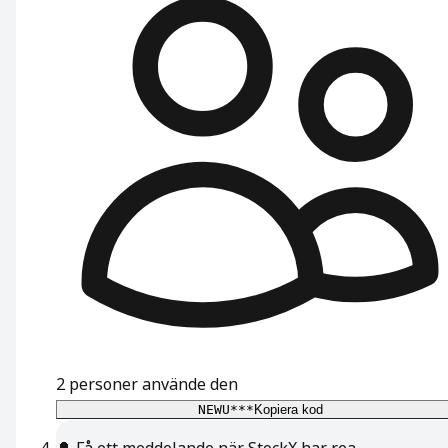
2
personer använde den
NEWU***
Kopiera kod
🔔
Få ett meddelande när StockX har rea