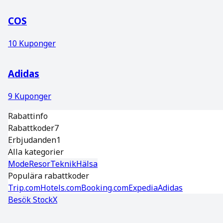
COS
10
Kuponger
Adidas
9
Kuponger
Rabattinfo
Rabattkoder
7
Erbjudanden
1
Alla kategorier
Mode
Resor
Teknik
Hälsa
Populära rabattkoder
Trip.com
Hotels.com
Booking.com
Expedia
Adidas
Besök
StockX