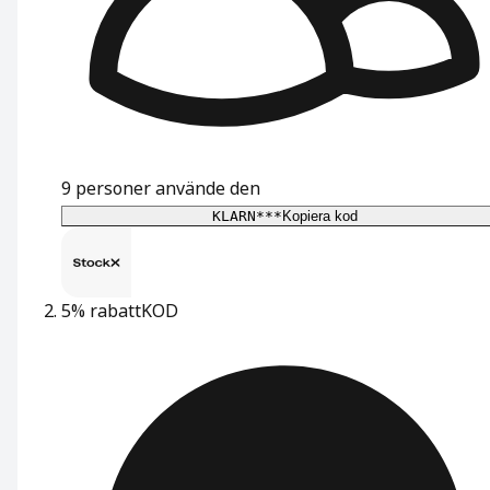
9
personer använde den
KLARN***
Kopiera kod
5% rabatt
KOD