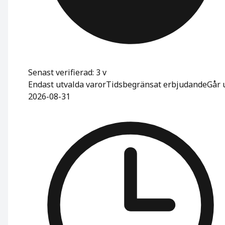
Senast verifierad: 3 v
Endast utvalda varor
Tidsbegränsat erbjudande
Går u
2026-08-31