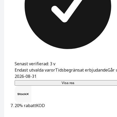
Senast verifierad: 3 v
Endast utvalda varor
Tidsbegränsat erbjudande
Går u
2026-08-31
Visa rea
20% rabatt
KOD