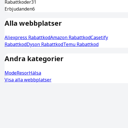
Rabattkoder
31
Erbjudanden
6
Alla webbplatser
Aliexpress
Rabattkod
Amazon
Rabattkod
Casetify
Rabattkod
Dyson
Rabattkod
Temu
Rabattkod
Andra kategorier
Mode
Resor
Hälsa
Visa alla webbplatser