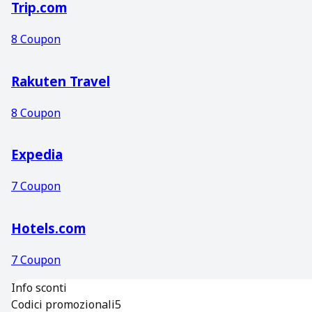
Trip.com
8
Coupon
Rakuten Travel
8
Coupon
Expedia
7
Coupon
Hotels.com
7
Coupon
Info sconti
Codici promozionali
5