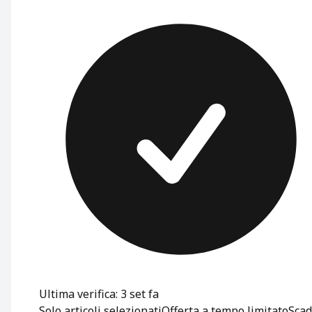
Ultima verifica: 3 set fa
Solo articoli selezionati
Offerta a tempo limitato
Scad