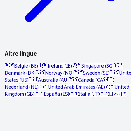
Altre lingue
🇧🇪
België (BE)
🇮🇪
Ireland (IE)
🇸🇬
Singapore (SG)
🇩🇰
Denmark (DK)
🇳🇴
Norway (NO)
🇸🇪
Sweden (SE)
🇺🇸
Unit
States (US)
🇦🇺
Australia (AU)
🇨🇦
Canada (CA)
🇳🇱
Nederland (NL)
🇦🇪
United Arab Emirates (AE)
🇬🇧
United
Kingdom (GB)
🇪🇸
España (ES)
🇮🇹
Italia (IT)
🇯🇵
日本 (JP)