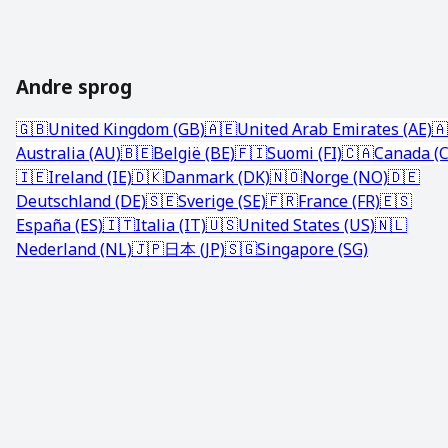
Andre sprog
🇬🇧
United Kingdom (GB)
🇦🇪
United Arab Emirates (AE)
🇦
Australia (AU)
🇧🇪
België (BE)
🇫🇮
Suomi (FI)
🇨🇦
Canada (C
🇮🇪
Ireland (IE)
🇩🇰
Danmark (DK)
🇳🇴
Norge (NO)
🇩🇪
Deutschland (DE)
🇸🇪
Sverige (SE)
🇫🇷
France (FR)
🇪🇸
España (ES)
🇮🇹
Italia (IT)
🇺🇸
United States (US)
🇳🇱
Nederland (NL)
🇯🇵
日本 (JP)
🇸🇬
Singapore (SG)