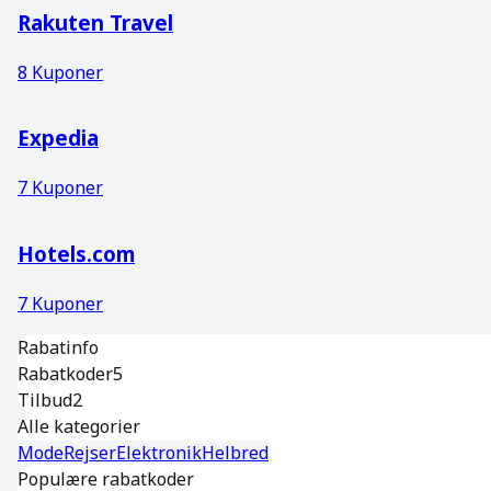
Rakuten Travel
8
Kuponer
Expedia
7
Kuponer
Hotels.com
7
Kuponer
Rabatinfo
Rabatkoder
5
Tilbud
2
Alle kategorier
Mode
Rejser
Elektronik
Helbred
Populære rabatkoder