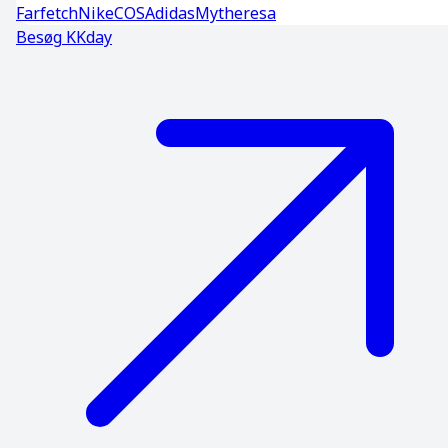
Farfetch
Nike
COS
Adidas
Mytheresa
Besøg
KKday