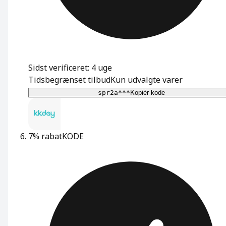
Sidst verificeret: 4 uge
Tidsbegrænset tilbud
Kun udvalgte varer
spr2a***
Kopiér kode
7% rabat
KODE