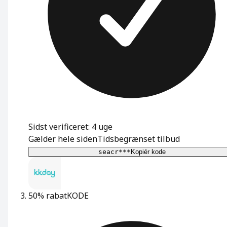
Sidst verificeret: 4 uge
Gælder hele siden
Tidsbegrænset tilbud
seacr***
Kopiér kode
50% rabat
KODE