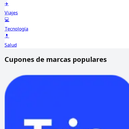
✈️
Viajes
💻
Tecnología
💊
Salud
Cupones de marcas populares