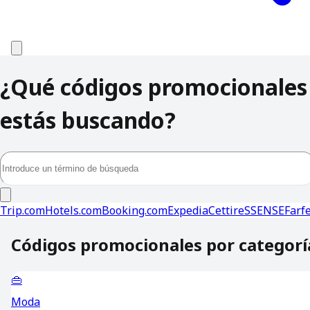
¿Qué códigos promocionales
estás buscando?
Trip.com
Hotels.com
Booking.com
Expedia
Cettire
SSENSE
Farf
Códigos promocionales por categorí
👜
Moda