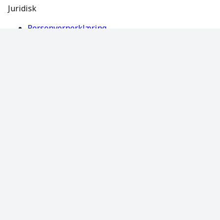
Juridisk
Personvernerklæring
Vilkår for bruk
Språk/Region