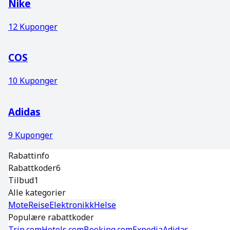
Nike
12
Kuponger
COS
10
Kuponger
Adidas
9
Kuponger
Rabattinfo
Rabattkoder
6
Tilbud
1
Alle kategorier
Mote
Reise
Elektronikk
Helse
Populære rabattkoder
Trip.com
Hotels.com
Booking.com
Expedia
Adidas