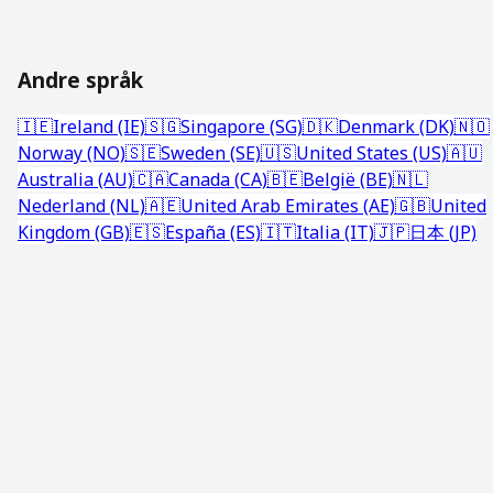
Andre språk
🇮🇪
Ireland (IE)
🇸🇬
Singapore (SG)
🇩🇰
Denmark (DK)
🇳🇴
Norway (NO)
🇸🇪
Sweden (SE)
🇺🇸
United States (US)
🇦🇺
Australia (AU)
🇨🇦
Canada (CA)
🇧🇪
België (BE)
🇳🇱
Nederland (NL)
🇦🇪
United Arab Emirates (AE)
🇬🇧
United
Kingdom (GB)
🇪🇸
España (ES)
🇮🇹
Italia (IT)
🇯🇵
日本 (JP)