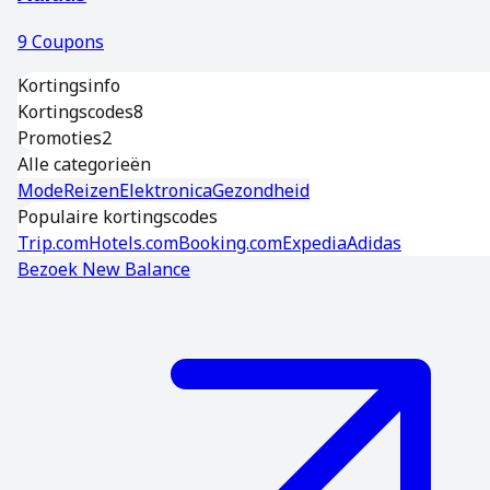
9
Coupons
Kortingsinfo
Kortingscodes
8
Promoties
2
Alle categorieën
Mode
Reizen
Elektronica
Gezondheid
Populaire kortingscodes
Trip.com
Hotels.com
Booking.com
Expedia
Adidas
Bezoek
New Balance