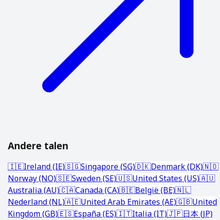
Andere talen
🇮🇪
Ireland (IE)
🇸🇬
Singapore (SG)
🇩🇰
Denmark (DK)
🇳🇴
Norway (NO)
🇸🇪
Sweden (SE)
🇺🇸
United States (US)
🇦🇺
Australia (AU)
🇨🇦
Canada (CA)
🇧🇪
België (BE)
🇳🇱
Nederland (NL)
🇦🇪
United Arab Emirates (AE)
🇬🇧
United
Kingdom (GB)
🇪🇸
España (ES)
🇮🇹
Italia (IT)
🇯🇵
日本 (JP)