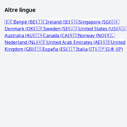
Altre lingue
🇧🇪
België (BE)
🇮🇪
Ireland (IE)
🇸🇬
Singapore (SG)
🇩🇰
Denmark (DK)
🇸🇪
Sweden (SE)
🇺🇸
United States (US)
🇦🇺
Australia (AU)
🇨🇦
Canada (CA)
🇳🇴
Norway (NO)
🇳🇱
Nederland (NL)
🇦🇪
United Arab Emirates (AE)
🇬🇧
United
Kingdom (GB)
🇪🇸
España (ES)
🇮🇹
Italia (IT)
🇯🇵
日本 (JP)