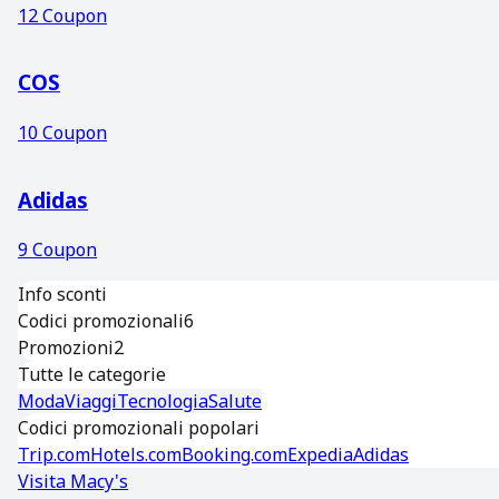
12
Coupon
COS
10
Coupon
Adidas
9
Coupon
Info sconti
Codici promozionali
6
Promozioni
2
Tutte le categorie
Moda
Viaggi
Tecnologia
Salute
Codici promozionali popolari
Trip.com
Hotels.com
Booking.com
Expedia
Adidas
Visita
Macy's