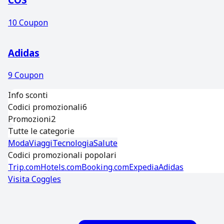
10
Coupon
Adidas
9
Coupon
Info sconti
Codici promozionali
6
Promozioni
2
Tutte le categorie
Moda
Viaggi
Tecnologia
Salute
Codici promozionali popolari
Trip.com
Hotels.com
Booking.com
Expedia
Adidas
Visita
Coggles