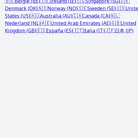
🇧🇪
België (BE)
🇮🇪
Ireland (IE)
🇸🇬
Singapore (SG)
🇩🇰
Denmark (DK)
🇳🇴
Norway (NO)
🇸🇪
Sweden (SE)
🇺🇸
Unit
States (US)
🇦🇺
Australia (AU)
🇨🇦
Canada (CA)
🇳🇱
Nederland (NL)
🇦🇪
United Arab Emirates (AE)
🇬🇧
United
Kingdom (GB)
🇪🇸
España (ES)
🇮🇹
Italia (IT)
🇯🇵
日本 (JP)