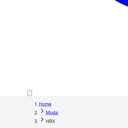
Home
Moda
HBX